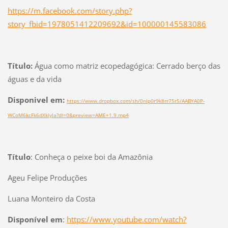
https://m.facebook.com/story.php?
story_fbid=1978051412209692&id=100000145583086
Título:
Água como matriz ecopedagógica: Cerrado berço das
águas e da vida
Disponivel em:
https://www.dropbox.com/sh/0nlp0r9k8rr75r5/AABYA0P-
WCoM6kcFk6dXklyIa?dl=0&preview=AME+1.9.mp4
Título
: Conheça o peixe boi da Amazônia
Ageu Felipe Produções
Luana Monteiro da Costa
Disponível em
:
https://www.youtube.com/watch?