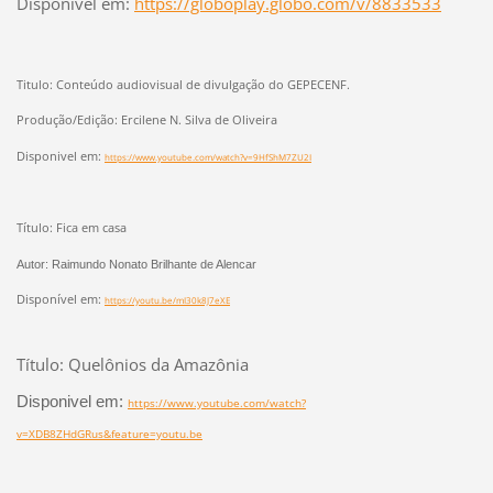
Disponível em:
https://globoplay.globo.com/v/8833533
Titulo: Conteúdo audiovisual de divulgação do GEPECENF.
Produção/Edição: Ercilene N. Silva de Oliveira
Disponivel em:
https://www.youtube.com/watch?v=9HfShM7ZU2I
Título: Fica em casa
Autor: Raimundo Nonato Brilhante de Alencar
Disponível em:
https://youtu.be/mI30k8J7eXE
Título: Quelônios da Amazônia
Disponivel em:
https://www.youtube.com/watch?
v=XDB8ZHdGRus&feature=youtu.be