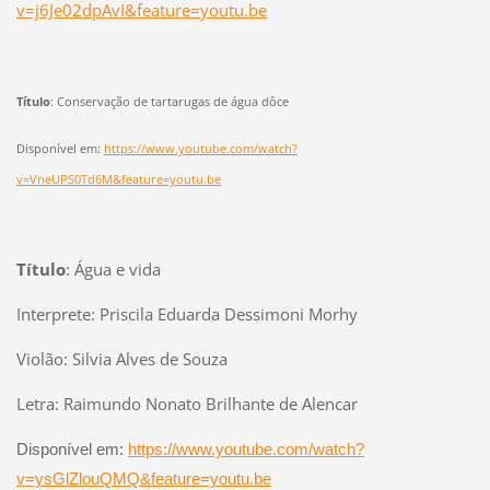
v=j6Je02dpAvI&feature=youtu.be
Título
: Conservação de tartarugas de água dôce
Disponível em:
https://www.youtube.com/watch?
v=VneUPS0Td6M&feature=youtu.be
Título
: Água e vida
Interprete: Priscila Eduarda Dessimoni Morhy
Violão: Silvia Alves de Souza
Letra: Raimundo Nonato Brilhante de Alencar
Disponível em:
https://www.youtube.com/watch?
v=ysGlZlouQMQ&feature=youtu.be