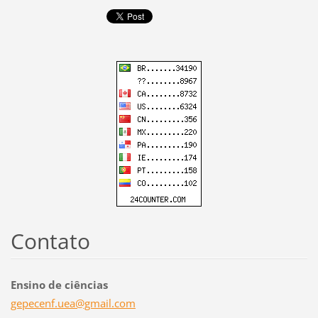
Contato
Ensino de ciências
gepecenf
.uea@gma
il.com