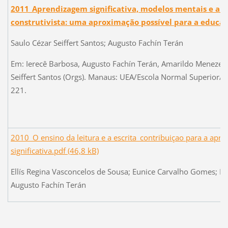
2011_Aprendizagem significativa, modelos mentais e ana
construtivista: uma aproximação possível para a educa
Saulo Cézar Seiffert Santos; Augusto Fachín Terán
Em: Ierecê Barbosa, Augusto Fachín Terán, Amarildo Menezes 
Seiffert Santos (Orgs). Manaus: UEA/Escola Normal Superior/
221.
2010_O ensino da leitura e a escrita_contribuiçao para a apr
significativa.pdf (46,8 kB)
Ellís Regina Vasconcelos de Sousa; Eunice Carvalho Gomes; Le
Augusto Fachín Terán